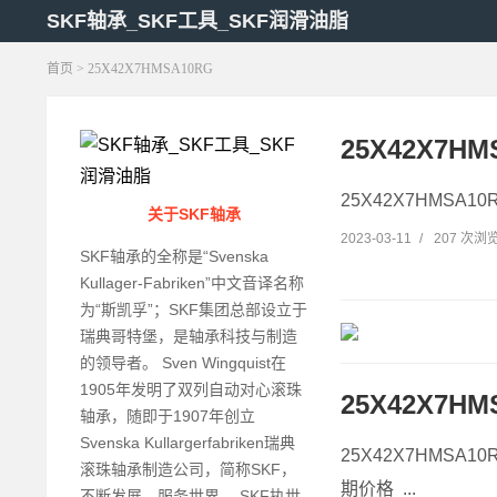
SKF轴承_SKF工具_SKF润滑油脂
首页
> 25X42X7HMSA10RG
25X42X7HM
25X42X7HMSA10
关于SKF轴承
2023-03-11
/
207 次浏
SKF轴承的全称是“Svenska
Kullager-Fabriken”中文音译名称
为“斯凯孚”；SKF集团总部设立于
瑞典哥特堡，是轴承科技与制造
的领导者。 Sven Wingquist在
1905年发明了双列自动对心滚珠
25X42X7H
轴承，随即于1907年创立
Svenska Kullargerfabriken瑞典
25X42X7HMSA10
滚珠轴承制造公司，简称SKF，
期价格 ...
不断发展，服务世界。 SKF执世