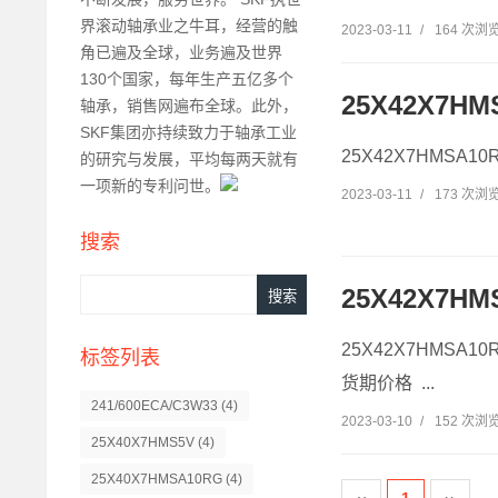
界滚动轴承业之牛耳，经营的触
2023-03-11
/
164 次浏
角已遍及全球，业务遍及世界
130个国家，每年生产五亿多个
25X42X7HM
轴承，销售网遍布全球。此外，
SKF集团亦持续致力于轴承工业
25X42X7HMSA10
的研究与发展，平均每两天就有
一项新的专利问世。
2023-03-11
/
173 次浏
搜索
25X42X7HM
25X42X7HMSA1
标签列表
货期价格 ...
241/600ECA/C3W33
(4)
2023-03-10
/
152 次浏
25X40X7HMS5V
(4)
25X40X7HMSA10RG
(4)
‹‹
1
››